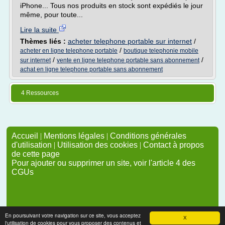
iPhone... Tous nos produits en stock sont expédiés le jour
même, pour toute...
Lire la suite
Thèmes liés :
acheter telephone portable sur internet
/
/
acheter en ligne telephone portable
boutique telephonie mobile
/
/
sur internet
vente en ligne telephone portable sans abonnement
achat en ligne telephone portable sans abonnement
4 Ressources
Accueil
|
Mentions légales
|
Conditions générales
d'utilisation
|
Utilisation des cookies
|
Contact à propos
de cette page
Pour ajouter ou supprimer un site, voir l'article 4 des
CGUs
En poursuivant votre navigation sur ce site, vous acceptez
X
l'utilisation de cookies pour vous proposer des contenus et