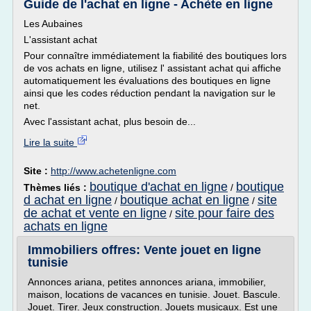
Guide de l'achat en ligne - Achète en ligne
Les Aubaines
L'assistant achat
Pour connaître immédiatement la fiabilité des boutiques lors
de vos achats en ligne, utilisez l' assistant achat qui affiche
automatiquement les évaluations des boutiques en ligne
ainsi que les codes réduction pendant la navigation sur le
net.
Avec l'assistant achat, plus besoin de...
Lire la suite
Site :
http://www.achetenligne.com
boutique d'achat en ligne
boutique
Thèmes liés :
/
d achat en ligne
boutique achat en ligne
site
/
/
de achat et vente en ligne
site pour faire des
/
achats en ligne
Immobiliers offres: Vente jouet en ligne
tunisie
Annonces ariana, petites annonces ariana, immobilier,
maison, locations de vacances en tunisie. Jouet. Bascule.
Jouet. Tirer. Jeux construction. Jouets musicaux. Est une