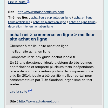
Lire la suite
Site :
http://www.maisonetfleurs.com
Thèmes liés :
/
achat fleurs et plantes en ligne
achat en ligne
/
/
/
fleurs artificielles
achat de plantes en ligne
achat en ligne fleurs
decoration interieur achat en ligne
achat net > commerce en ligne > meilleur
site achat en ligne
Chercher à meilleur site achat en ligne
meilleur site achat en ligne
Comparateur de prix guide dachat idealo.fr.
En 15 ans dexistence, idealo a obtenu de très bonnes
appréciations et remporté plusieurs tests indépendants
face à de nombreux autres portails de comparaison de
prix. En 2014, idealo a été certifié meilleur portail pour
consommateurs par TÜV Saarland, organisme de test
leader...
Lire la suite
Site :
http://www.achats-net.com