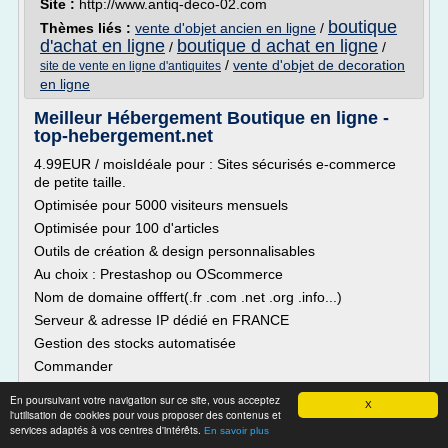
Site :
http://www.antiq-deco-02.com
boutique
Thèmes liés :
vente d'objet ancien en ligne
/
d'achat en ligne
boutique d achat en ligne
/
/
/
vente d'objet de decoration
site de vente en ligne d'antiquites
en ligne
Meilleur Hébergement Boutique en ligne -
top-hebergement.net
4.99EUR / moisIdéale pour : Sites sécurisés e-commerce
de petite taille.
Optimisée pour 5000 visiteurs mensuels
Optimisée pour 100 d'articles
Outils de création & design personnalisables
Au choix : Prestashop ou OScommerce
Nom de domaine offfert(.fr .com .net .org .info...)
Serveur & adresse IP dédié en FRANCE
Gestion des stocks automatisée
Commander
Créer une boutique en ligne
En poursuivant votre navigation sur ce site, vous acceptez
X
Jetez un...
l'utilisation de cookies pour vous proposer des contenus et
services adaptés à vos centres d'intérêts.
En savoir plus
Lire la suite