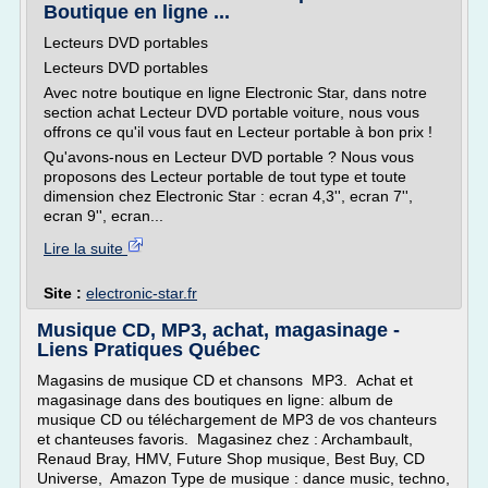
Boutique en ligne ...
Lecteurs DVD portables
Lecteurs DVD portables
Avec notre boutique en ligne Electronic Star, dans notre
section achat Lecteur DVD portable voiture, nous vous
offrons ce qu'il vous faut en Lecteur portable à bon prix !
Qu'avons-nous en Lecteur DVD portable ? Nous vous
proposons des Lecteur portable de tout type et toute
dimension chez Electronic Star : ecran 4,3'', ecran 7'',
ecran 9'', ecran...
Lire la suite
Site :
electronic-star.fr
Musique CD, MP3, achat, magasinage -
Liens Pratiques Québec
Magasins de musique CD et chansons MP3. Achat et
magasinage dans des boutiques en ligne: album de
musique CD ou téléchargement de MP3 de vos chanteurs
et chanteuses favoris. Magasinez chez : Archambault,
Renaud Bray, HMV, Future Shop musique, Best Buy, CD
Universe, Amazon Type de musique : dance music, techno,