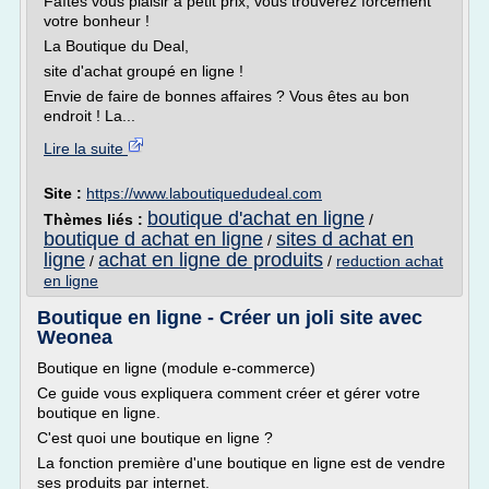
Faîtes vous plaisir à petit prix, vous trouverez forcément
votre bonheur !
La Boutique du Deal,
site d'achat groupé en ligne !
Envie de faire de bonnes affaires ? Vous êtes au bon
endroit ! La...
Lire la suite
Site :
https://www.laboutiquedudeal.com
boutique d'achat en ligne
Thèmes liés :
/
boutique d achat en ligne
sites d achat en
/
ligne
achat en ligne de produits
/
/
reduction achat
en ligne
Boutique en ligne - Créer un joli site avec
Weonea
Boutique en ligne (module e-commerce)
Ce guide vous expliquera comment créer et gérer votre
boutique en ligne.
C'est quoi une boutique en ligne ?
La fonction première d'une boutique en ligne est de vendre
ses produits par internet.