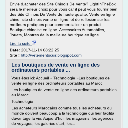
Envie d.acheter des Site Chinois De Vente? LightInTheBox
sera le meilleur choix pour vous car il peut vous fournir bien
des Site Chinois De Vente de haute qualite. Vente en ligne
chine, site chinois vente en ligne. et de reflexion sur les
meilleurs pratiques pour commercialiser un produit.
Boutique chinoise en ligne. Accessoires Automobiles,
Jouets, Montres de la meilleure boutique en ligne...
Lire la suite
Date:
2017-11-14 08:22:25
Site :
http://vetementscuir.blogspot.com
Les boutiques de vente en ligne des
ordinateurs portables ...
Vous êtes ici: Accueil » Technologie »Les boutiques de
vente en ligne des ordinateurs portables au Maroc
Les boutiques de vente en ligne des ordinateurs portables
au Maroc
Technologie
Les acheteurs Marocains comme tous les acheteurs du
monde doivent beaucoup à la technologie qui leur facilita
davantage la vie. Aujourd'hui, les magasins, les agences
de voyages, les galeries d'art, les...