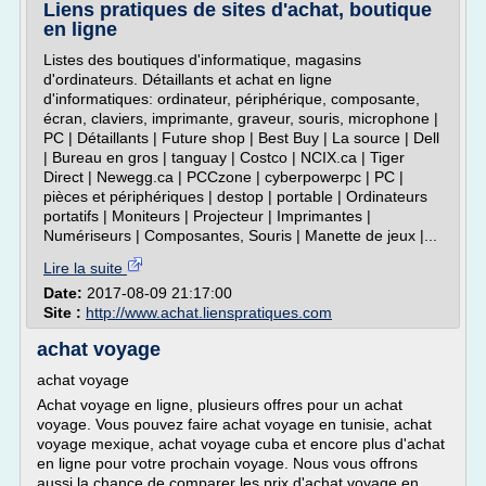
Liens pratiques de sites d'achat, boutique
en ligne
Listes des boutiques d'informatique, magasins
d'ordinateurs. Détaillants et achat en ligne
d'informatiques: ordinateur, périphérique, composante,
écran, claviers, imprimante, graveur, souris, microphone |
PC | Détaillants | Future shop | Best Buy | La source | Dell
| Bureau en gros | tanguay | Costco | NCIX.ca | Tiger
Direct | Newegg.ca | PCCzone | cyberpowerpc | PC |
pièces et périphériques | destop | portable | Ordinateurs
portatifs | Moniteurs | Projecteur | Imprimantes |
Numériseurs | Composantes, Souris | Manette de jeux |...
Lire la suite
Date:
2017-08-09 21:17:00
Site :
http://www.achat.lienspratiques.com
achat voyage
achat voyage
Achat voyage en ligne, plusieurs offres pour un achat
voyage. Vous pouvez faire achat voyage en tunisie, achat
voyage mexique, achat voyage cuba et encore plus d'achat
en ligne pour votre prochain voyage. Nous vous offrons
aussi la chance de comparer les prix d'achat voyage en