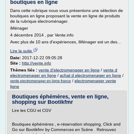
boutiques en ligne
Dans cette rubrique nous vous présentons une sélection de
boutiques en ligne proposant la vente en ligne de produits
de la rubrique électroménager.
iMénager
4 décembre 2014 , par Vente.info
Avec plus de 10 ans d'expériences, iMénager est un des...
Lire la suite
Date:
2017-12-22 09:05:28
Site :
http://vente.info
Thèmes liés :
vente d'electromenager en ligne
/
vente d
electromenager en ligne
/
achat d electromenager en ligne
/
/
electromenager vente
vente electromenager en ligne france
ligne
Boutiques éphémères, vente en ligne,
shopping sur Bootikfmr
Lire les CGU et CGV
Boutiques éphémères , e-réservation shopping, Click and
Go sur Bootikfmr by Commerces en Scène . Retrouvez