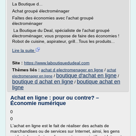
La Boutique d...
Achat groupé électroménager
Faîtes des économies avec l'achat groupé
électroménager
La Boutique du Deal, spécialiste de l'achat groupé
électroménager, vous propose de faire des économies !
Robot de cuisine, aspirateur, grill...Tous les produits...
Lire la suite
Site :
https://www.laboutiquedudeal.com
Thèmes liés :
achat d electromenager en ligne
/
achat
boutique d'achat en ligne
/
/
electromenager en ligne
boutique d achat en ligne
boutique achat en
/
ligne
Achat en ligne : pour ou contre? –
Économie numérique
0
0
L'achat en ligne est le fait de réaliser des achats de
marchandises ou de services sur Internet, ainsi, les gens