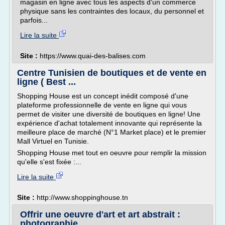
magasin en ligne avec tous les aspects d'un commerce
physique sans les contraintes des locaux, du personnel et
parfois...
Lire la suite
Site :
https://www.quai-des-balises.com
Centre Tunisien de boutiques et de vente en
ligne ( Best ...
Shopping House est un concept inédit composé d'une
plateforme professionnelle de vente en ligne qui vous
permet de visiter une diversité de boutiques en ligne! Une
expérience d'achat totalement innovante qui représente la
meilleure place de marché (N°1 Market place) et le premier
Mall Virtuel en Tunisie.
Shopping House met tout en oeuvre pour remplir la mission
qu'elle s'est fixée :...
Lire la suite
Site :
http://www.shoppinghouse.tn
Offrir une oeuvre d'art et art abstrait :
photographie ...