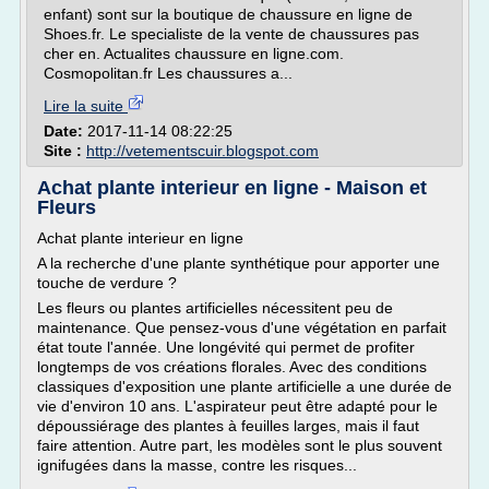
enfant) sont sur la boutique de chaussure en ligne de
Shoes.fr. Le specialiste de la vente de chaussures pas
cher en. Actualites chaussure en ligne.com.
Cosmopolitan.fr Les chaussures a...
Lire la suite
Date:
2017-11-14 08:22:25
Site :
http://vetementscuir.blogspot.com
Achat plante interieur en ligne - Maison et
Fleurs
Achat plante interieur en ligne
A la recherche d'une plante synthétique pour apporter une
touche de verdure ?
Les fleurs ou plantes artificielles nécessitent peu de
maintenance. Que pensez-vous d'une végétation en parfait
état toute l'année. Une longévité qui permet de profiter
longtemps de vos créations florales. Avec des conditions
classiques d'exposition une plante artificielle a une durée de
vie d'environ 10 ans. L'aspirateur peut être adapté pour le
dépoussiérage des plantes à feuilles larges, mais il faut
faire attention. Autre part, les modèles sont le plus souvent
ignifugées dans la masse, contre les risques...