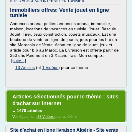
SITE D'ACHAT SUR INTERNET EN TUNISIE »
Immobiliers offres: Vente jouet en ligne
tunisie
Annonces ariana, petites annonces ariana, immobilier,
maison, locations de vacances en tunisie. Jouet. Bascule.
Jouet. Tirer. Jeux construction. Jouets musicaux. Est une
boutique de vente en ligne de jouets, jeux pour les b b un
site Marocain de Vente. Achat en ligne de jouet, jeux et
article pour b b au Maroc. La Livraison est offerte partir de
350 dhs Paiement en 3 X sans frais; Mon compte....
[suite...]
→
13 Articles
(et
1 Vidéos
) pour ce thème
Articles sélectionnés pour le thème : sites
d'achat sur internet
1470 articles
→
Voir également
87 Vidéos
pour ce thème
Site d'achat en ligne livraison Algérie - Site vente