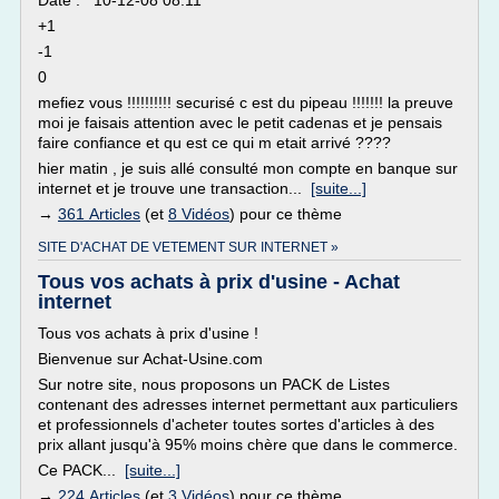
Date : 10-12-08 08:11
+1
-1
0
mefiez vous !!!!!!!!!! securisé c est du pipeau !!!!!!! la preuve
moi je faisais attention avec le petit cadenas et je pensais
faire confiance et qu est ce qui m etait arrivé ????
hier matin , je suis allé consulté mon compte en banque sur
internet et je trouve une transaction...
[suite...]
→
361 Articles
(et
8 Vidéos
) pour ce thème
SITE D'ACHAT DE VETEMENT SUR INTERNET »
Tous vos achats à prix d'usine - Achat
internet
Tous vos achats à prix d'usine !
Bienvenue sur Achat-Usine.com
Sur notre site, nous proposons un PACK de Listes
contenant des adresses internet permettant aux particuliers
et professionnels d'acheter toutes sortes d'articles à des
prix allant jusqu'à 95% moins chère que dans le commerce.
Ce PACK...
[suite...]
→
224 Articles
(et
3 Vidéos
) pour ce thème