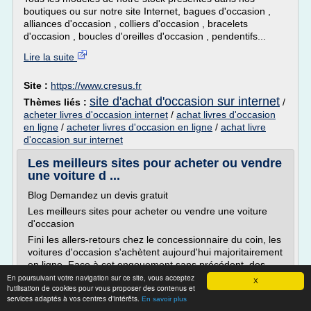
boutiques ou sur notre site Internet, bagues d'occasion ,
alliances d'occasion , colliers d'occasion , bracelets
d'occasion , boucles d'oreilles d'occasion , pendentifs...
Lire la suite
Site :
https://www.cresus.fr
site d'achat d'occasion sur internet
Thèmes liés :
/
acheter livres d'occasion internet
/
achat livres d'occasion
en ligne
/
acheter livres d'occasion en ligne
/
achat livre
d'occasion sur internet
Les meilleurs sites pour acheter ou vendre
une voiture d ...
Blog Demandez un devis gratuit
Les meilleurs sites pour acheter ou vendre une voiture
d'occasion
Fini les allers-retours chez le concessionnaire du coin, les
voitures d'occasion s'achètent aujourd'hui majoritairement
en ligne. Face à cet engouement sans précédent, des
dizaines de sites internet proposent de mettre en relation
En poursuivant votre navigation sur ce site, vous acceptez
X
l'utilisation de cookies pour vous proposer des contenus et
les particuliers avec d'autres particuliers ou bien les...
services adaptés à vos centres d'intérêts.
En savoir plus
Lire la suite