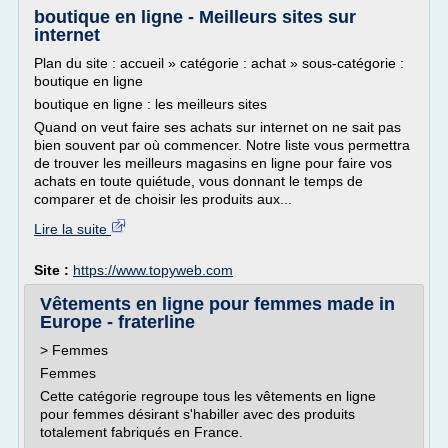
boutique en ligne - Meilleurs sites sur
internet
Plan du site : accueil » catégorie : achat » sous-catégorie :
boutique en ligne
boutique en ligne : les meilleurs sites
Quand on veut faire ses achats sur internet on ne sait pas
bien souvent par où commencer. Notre liste vous permettra
de trouver les meilleurs magasins en ligne pour faire vos
achats en toute quiétude, vous donnant le temps de
comparer et de choisir les produits aux...
Lire la suite
Site :
https://www.topyweb.com
Vêtements en ligne pour femmes made in
Europe - fraterline
> Femmes
Femmes
Cette catégorie regroupe tous les vêtements en ligne
pour femmes désirant s'habiller avec des produits
totalement fabriqués en France.