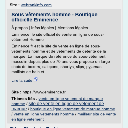
Site :
webrankinfo.com
Sous vêtements homme - Boutique
officielle Eminence
À propos | Infos légales | Mentions légales
Eminence, le site officiel de vente en ligne de sous-
vêtement Homme
Eminence.fr est le site de vente en ligne de sous-
vêtements homme et de vêtements de détente de la
marque. La marque de référence du sous-vêtement
masculin depuis plus de 70 ans vous propose un large
choix de boxers, caleçons, shortys, slips, pyjamas,
maillots de bain et...
Lire la suite
Site :
https://www.eminence.fr
Thèmes liés :
vente en ligne vetement de marque
site de vente en ligne de vetement de
homme
/
marque
/
boutique en ligne vetement de marque homme
/
vente en ligne vetements homme
/
meilleur site de vente
en ligne vetement