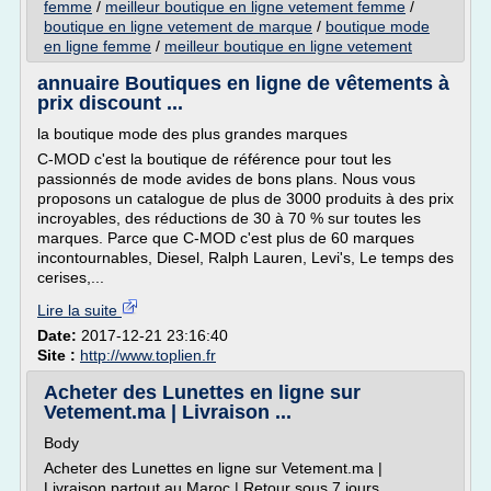
femme
/
meilleur boutique en ligne vetement femme
/
boutique en ligne vetement de marque
/
boutique mode
en ligne femme
/
meilleur boutique en ligne vetement
annuaire Boutiques en ligne de vêtements à
prix discount ...
la boutique mode des plus grandes marques
C-MOD c'est la boutique de référence pour tout les
passionnés de mode avides de bons plans. Nous vous
proposons un catalogue de plus de 3000 produits à des prix
incroyables, des réductions de 30 à 70 % sur toutes les
marques. Parce que C-MOD c'est plus de 60 marques
incontournables, Diesel, Ralph Lauren, Levi's, Le temps des
cerises,...
Lire la suite
Date:
2017-12-21 23:16:40
Site :
http://www.toplien.fr
Acheter des Lunettes en ligne sur
Vetement.ma | Livraison ...
Body
Acheter des Lunettes en ligne sur Vetement.ma |
Livraison partout au Maroc | Retour sous 7 jours