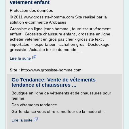
vetement enfant
Protection des données
© 2011 www.grossiste-homme.com Site réalisé par la
solution e-commerce Arobases
Grossiste en ligne jeans homme , fournisseur vêtement
enfant , Grossiste chaussure enfant , grossiste en ligne ,
acheter vetement en gros pas cher - grossiste text ,
importateur - exportateur - achat en gros , Destockage
grossiste , Actualite textile du monde ,...
Lire la suite
Site :
http://www.grossiste-homme.com
Go Tendance: Vente de vêtements
tendance et chaussures ...
Boutique en ligne de vêtements et de chaussures pour
femme
Des vêtements tendance
Go Tendance vous offre le meilleur de la mode et...
Lire la suite