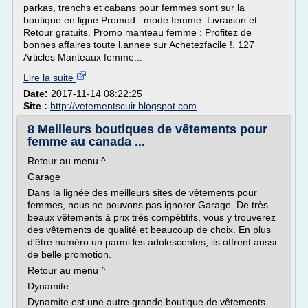
parkas, trenchs et cabans pour femmes sont sur la
boutique en ligne Promod : mode femme. Livraison et
Retour gratuits. Promo manteau femme : Profitez de
bonnes affaires toute l.annee sur Achetezfacile !. 127
Articles Manteaux femme...
Lire la suite
Date:
2017-11-14 08:22:25
Site :
http://vetementscuir.blogspot.com
8 Meilleurs boutiques de vêtements pour
femme au canada ...
Retour au menu ^
Garage
Dans la lignée des meilleurs sites de vêtements pour
femmes, nous ne pouvons pas ignorer Garage. De très
beaux vêtements à prix très compétitifs, vous y trouverez
des vêtements de qualité et beaucoup de choix. En plus
d'être numéro un parmi les adolescentes, ils offrent aussi
de belle promotion.
Retour au menu ^
Dynamite
Dynamite est une autre grande boutique de vêtements