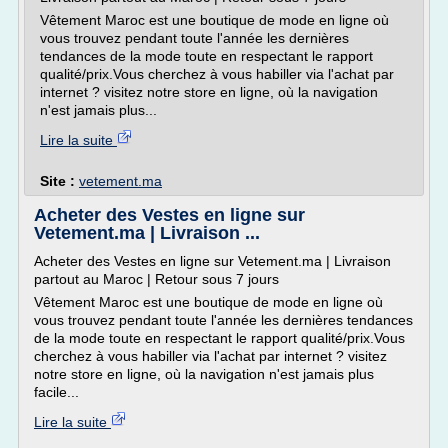
Vêtement Maroc est une boutique de mode en ligne où
vous trouvez pendant toute l'année les dernières
tendances de la mode toute en respectant le rapport
qualité/prix.Vous cherchez à vous habiller via l'achat par
internet ? visitez notre store en ligne, où la navigation
n'est jamais plus...
Lire la suite
Site :
vetement.ma
Acheter des Vestes en ligne sur
Vetement.ma | Livraison ...
Acheter des Vestes en ligne sur Vetement.ma | Livraison
partout au Maroc | Retour sous 7 jours
Vêtement Maroc est une boutique de mode en ligne où
vous trouvez pendant toute l'année les dernières tendances
de la mode toute en respectant le rapport qualité/prix.Vous
cherchez à vous habiller via l'achat par internet ? visitez
notre store en ligne, où la navigation n'est jamais plus
facile...
Lire la suite