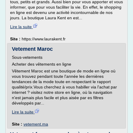
tous, petits et grands. Aussi bien pour vous apporter et vous
informer, que pour vous faciliter la vie. En effet, le shopping
en ligne est devenu une activité incontournable de nos
jours. La boutique Laura Kent en est...
Lire la suite
Site :
https://www.laurakent.fr
Vetement Maroc
Sous-vetements
Acheter des vêtements en ligne
Vêtement Maroc est une boutique de mode en ligne où
vous trouvez pendant toute l'année les dernières
tendances de la mode toute en respectant le rapport
qualité/prix.Vous cherchez à vous habiller via l'achat par
internet ? visitez notre store en ligne, où la navigation
n'est jamais plus facile et plus aisée par es filtres
développés par...
Lire la suite
Site :
vetement.ma