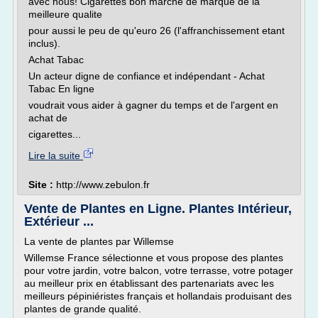
avec nous! Cigarettes bon marche de marque de la
meilleure qualite
pour aussi le peu de qu'euro 26 (l'affranchissement etant
inclus).
Achat Tabac
Un acteur digne de confiance et indépendant - Achat
Tabac En ligne
voudrait vous aider à gagner du temps et de l'argent en
achat de
cigarettes...
Lire la suite
Site :
http://www.zebulon.fr
Vente de Plantes en Ligne. Plantes Intérieur,
Extérieur ...
La vente de plantes par Willemse
Willemse France sélectionne et vous propose des plantes
pour votre jardin, votre balcon, votre terrasse, votre potager
au meilleur prix en établissant des partenariats avec les
meilleurs pépiniéristes français et hollandais produisant des
plantes de grande qualité.