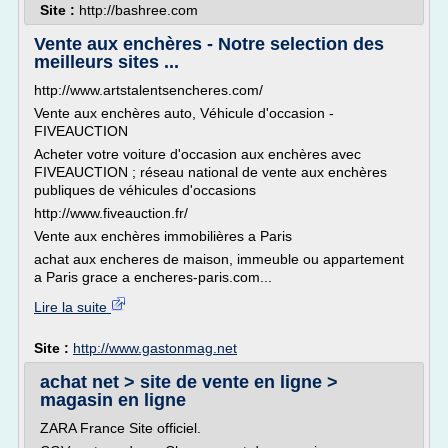
Site :
http://bashree.com
Vente aux enchères - Notre selection des
meilleurs sites ...
http://www.artstalentsencheres.com/
Vente aux enchères auto, Véhicule d'occasion -
FIVEAUCTION
Acheter votre voiture d'occasion aux enchères avec
FIVEAUCTION ; réseau national de vente aux enchères
publiques de véhicules d'occasions
http://www.fiveauction.fr/
Vente aux enchères immobilières a Paris
achat aux encheres de maison, immeuble ou appartement
a Paris grace a encheres-paris.com...
Lire la suite
Site :
http://www.gastonmag.net
achat net > site de vente en ligne >
magasin en ligne
ZARA France Site officiel.