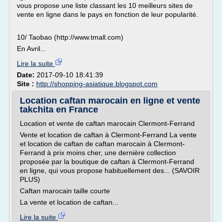
vous propose une liste classant les 10 meilleurs sites de
vente en ligne dans le pays en fonction de leur popularité.
10/ Taobao (http://www.tmall.com)
En Avril...
Lire la suite
Date:
2017-09-10 18:41:39
Site :
http://shopping-asiatique.blogspot.com
Location caftan marocain en ligne et vente
takchita en France
Location et vente de caftan marocain Clermont-Ferrand
Vente et location de caftan à Clermont-Ferrand La vente
et location de caftan de caftan marocain à Clermont-
Ferrand à prix moins cher, une dernière collection
proposée par la boutique de caftan à Clermont-Ferrand
en ligne, qui vous propose habituellement des... (SAVOIR
PLUS)
Caftan marocain taille courte
La vente et location de caftan...
Lire la suite