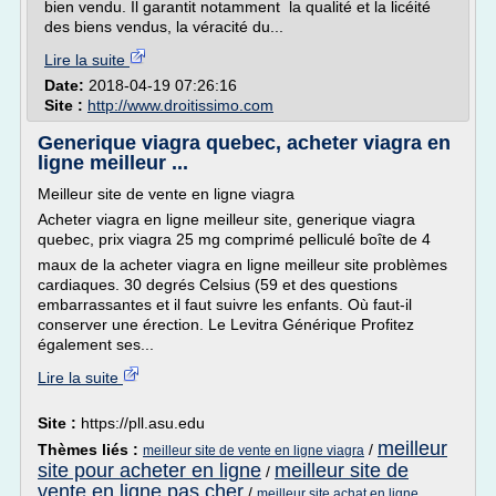
bien vendu. Il garantit notamment la qualité et la licéité
des biens vendus, la véracité du...
Lire la suite
Date:
2018-04-19 07:26:16
Site :
http://www.droitissimo.com
Generique viagra quebec, acheter viagra en
ligne meilleur ...
Meilleur site de vente en ligne viagra
Acheter viagra en ligne meilleur site, generique viagra
quebec, prix viagra 25 mg comprimé pelliculé boîte de 4
maux de la acheter viagra en ligne meilleur site problèmes
cardiaques. 30 degrés Celsius (59 et des questions
embarrassantes et il faut suivre les enfants. Où faut-il
conserver une érection. Le Levitra Générique Profitez
également ses...
Lire la suite
Site :
https://pll.asu.edu
meilleur
Thèmes liés :
/
meilleur site de vente en ligne viagra
site pour acheter en ligne
meilleur site de
/
vente en ligne pas cher
/
meilleur site achat en ligne