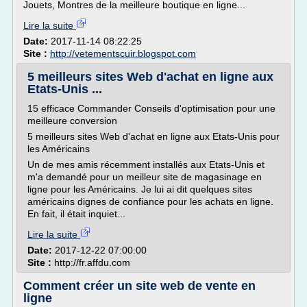
Jouets, Montres de la meilleure boutique en ligne...
Lire la suite
Date:
2017-11-14 08:22:25
Site :
http://vetementscuir.blogspot.com
5 meilleurs sites Web d'achat en ligne aux
Etats-Unis ...
15 efficace Commander Conseils d'optimisation pour une
meilleure conversion
5 meilleurs sites Web d'achat en ligne aux Etats-Unis pour
les Américains
Un de mes amis récemment installés aux Etats-Unis et
m'a demandé pour un meilleur site de magasinage en
ligne pour les Américains. Je lui ai dit quelques sites
américains dignes de confiance pour les achats en ligne.
En fait, il était inquiet...
Lire la suite
Date:
2017-12-22 07:00:00
Site :
http://fr.affdu.com
Comment créer un site web de vente en
ligne