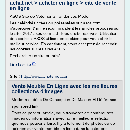
achat net > acheter en ligne > cite de vente
en ligne
ASOS Site de Vêtements Tendances Mode.
Les célébrités citées ou présentées sur asos.com
n'approuvent' ni ne recommandent les articles proposés sur
le site. 2017 asos.com Ltd. Tous droits réservés. Utilisation
des cookies. ASOS utilise des cookies pour vous offrir le
meilleur service. En continuant, vous acceptez de recevoir
les cookies sur les sites ASOS.
Rechercher un site autorisé...
Lire la suite
Site :
http://www.achats-net.com
Vente Meuble En Ligne avec les meilleures
collections d'images
Meilleures Idées De Conception De Maison Et Référence
sponsored link
Dans ce post ou article, vous trouverez de nombreuses
images ou informations avec notre meilleure sélection
que nous pouvons faire. Il y a tellement de photos ou de
galeries sur vente meuble en ligne dans la catégorie