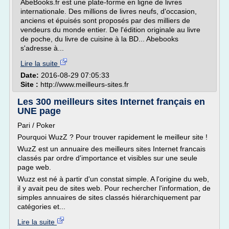
AbeBooks.fr est une plate-forme en ligne de livres
internationale. Des millions de livres neufs, d'occasion,
anciens et épuisés sont proposés par des milliers de
vendeurs du monde entier. De l'édition originale au livre
de poche, du livre de cuisine à la BD... Abebooks
s'adresse à...
Lire la suite
Date:
2016-08-29 07:05:33
Site :
http://www.meilleurs-sites.fr
Les 300 meilleurs sites Internet français en
UNE page
Pari / Poker
Pourquoi WuzZ ? Pour trouver rapidement le meilleur site !
WuzZ est un annuaire des meilleurs sites Internet francais
classés par ordre d'importance et visibles sur une seule
page web.
Wuzz est né à partir d'un constat simple. A l'origine du web,
il y avait peu de sites web. Pour rechercher l'information, de
simples annuaires de sites classés hiérarchiquement par
catégories et...
Lire la suite