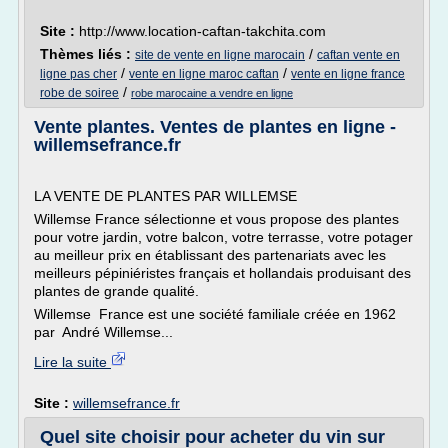
Site :
http://www.location-caftan-takchita.com
Thèmes liés :
/
site de vente en ligne marocain
caftan vente en
/
/
ligne pas cher
vente en ligne maroc caftan
vente en ligne france
/
robe de soiree
robe marocaine a vendre en ligne
Vente plantes. Ventes de plantes en ligne -
willemsefrance.fr
LA VENTE DE PLANTES PAR WILLEMSE
Willemse France sélectionne et vous propose des plantes
pour votre jardin, votre balcon, votre terrasse, votre potager
au meilleur prix en établissant des partenariats avec les
meilleurs pépiniéristes français et hollandais produisant des
plantes de grande qualité.
Willemse France est une société familiale créée en 1962
par André Willemse...
Lire la suite
Site :
willemsefrance.fr
Quel site choisir pour acheter du vin sur