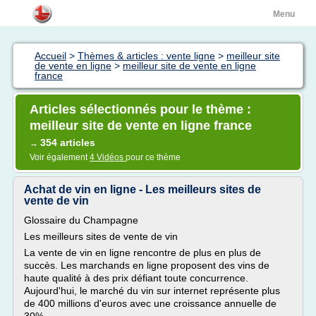
Menu
Accueil
>
Thèmes & articles : vente ligne
>
meilleur site
de vente en ligne
>
meilleur site de vente en ligne
france
Articles sélectionnés pour le thème :
meilleur site de vente en ligne france
354 articles
→
Voir également
4 Vidéos
pour ce thème
Achat de vin en ligne - Les meilleurs sites de
vente de vin
Glossaire du Champagne
Les meilleurs sites de vente de vin
La vente de vin en ligne rencontre de plus en plus de
succès. Les marchands en ligne proposent des vins de
haute qualité à des prix défiant toute concurrence.
Aujourd'hui, le marché du vin sur internet représente plus
de 400 millions d'euros avec une croissance annuelle de