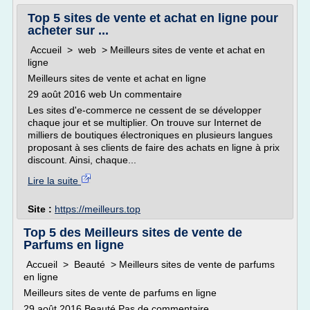
Top 5 sites de vente et achat en ligne pour
acheter sur ...
Accueil > web > Meilleurs sites de vente et achat en
ligne
Meilleurs sites de vente et achat en ligne
29 août 2016 web Un commentaire
Les sites d'e-commerce ne cessent de se développer
chaque jour et se multiplier. On trouve sur Internet de
milliers de boutiques électroniques en plusieurs langues
proposant à ses clients de faire des achats en ligne à prix
discount. Ainsi, chaque...
Lire la suite
Site :
https://meilleurs.top
Top 5 des Meilleurs sites de vente de
Parfums en ligne
Accueil > Beauté > Meilleurs sites de vente de parfums
en ligne
Meilleurs sites de vente de parfums en ligne
29 août 2016 Beauté Pas de commentaire