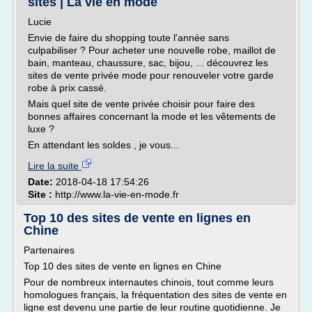
sites | La vie en mode
Lucie
Envie de faire du shopping toute l'année sans
culpabiliser ? Pour acheter une nouvelle robe, maillot de
bain, manteau, chaussure, sac, bijou, ... découvrez les
sites de vente privée mode pour renouveler votre garde
robe à prix cassé.
Mais quel site de vente privée choisir pour faire des
bonnes affaires concernant la mode et les vêtements de
luxe ?
En attendant les soldes , je vous...
Lire la suite
Date:
2018-04-18 17:54:26
Site :
http://www.la-vie-en-mode.fr
Top 10 des sites de vente en lignes en
Chine
Partenaires
Top 10 des sites de vente en lignes en Chine
Pour de nombreux internautes chinois, tout comme leurs
homologues français, la fréquentation des sites de vente en
ligne est devenu une partie de leur routine quotidienne. Je