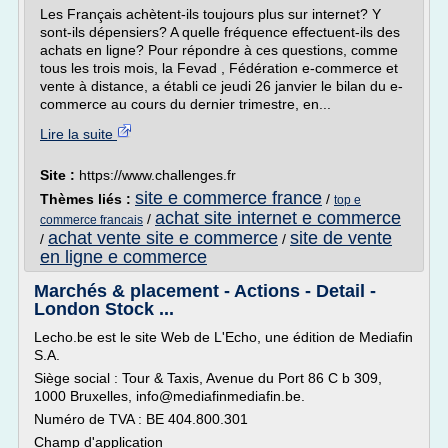
Les Français achètent-ils toujours plus sur internet? Y
sont-ils dépensiers? A quelle fréquence effectuent-ils des
achats en ligne? Pour répondre à ces questions, comme
tous les trois mois, la Fevad , Fédération e-commerce et
vente à distance, a établi ce jeudi 26 janvier le bilan du e-
commerce au cours du dernier trimestre, en...
Lire la suite
Site :
https://www.challenges.fr
site e commerce france
Thèmes liés :
/
top e
achat site internet e commerce
/
commerce francais
achat vente site e commerce
site de vente
/
/
en ligne e commerce
Marchés & placement - Actions - Detail -
London Stock ...
Lecho.be est le site Web de L'Echo, une édition de Mediafin
S.A.
Siège social : Tour & Taxis, Avenue du Port 86 C b 309,
1000 Bruxelles, info@mediafinmediafin.be.
Numéro de TVA : BE 404.800.301
Champ d'application