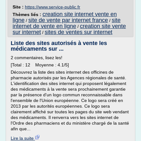
Site :
https://www.service-public.fr
creation site internet vente en
Thèmes liés :
ligne
site de vente par internet france
site
/
/
internet de vente en ligne
creation site vente
/
sur internet
sites de ventes sur internet
/
Liste des sites autorisés à vente les
médicaments sur ...
2 commentaires, lisez les!
[Total : 12 Moyenne : 4.1/5]
Découvrez la liste des sites internet des officines de
pharmacie autorisés par les Agences régionales de santé.
L'identification des sites internet qui proposent légalement
des médicaments à la vente sera prochainement garantie
par la présence d'un logo commun reconnaissable dans
l'ensemble de l'Union européenne. Ce logo sera créé en
2013 par les autorités européennes. Ce logo sera
clairement affiché sur toutes les pages du site web vendant
des médicaments. Il renverra vers les sites internet de
l'Ordre des pharmaciens et du ministère chargé de la santé
afin que...
Lire la suite