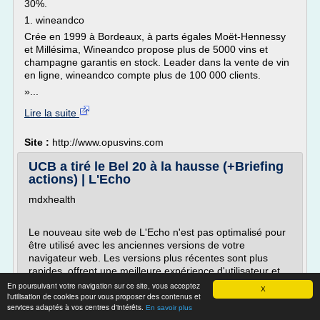
30%.
1. wineandco
Crée en 1999 à Bordeaux, à parts égales Moët-Hennessy
et Millésima, Wineandco propose plus de 5000 vins et
champagne garantis en stock. Leader dans la vente de vin
en ligne, wineandco compte plus de 100 000 clients.
»...
Lire la suite
Site :
http://www.opusvins.com
UCB a tiré le Bel 20 à la hausse (+Briefing
actions) | L'Echo
mdxhealth
Le nouveau site web de L'Echo n'est pas optimalisé pour
être utilisé avec les anciennes versions de votre
navigateur web. Les versions plus récentes sont plus
rapides, offrent une meilleure expérience d'utilisateur et
sont gratuits. Plus d'infos
En poursuivant votre navigation sur ce site, vous acceptez
X
l'utilisation de cookies pour vous proposer des contenus et
Le journalisme de qualité nécessite des investissements
services adaptés à vos centres d'intérêts.
En savoir plus
importants. Si vous souhaitez partager un article, nous...