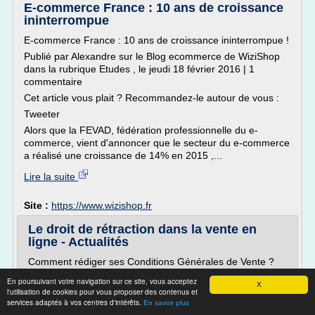
E-commerce France : 10 ans de croissance
ininterrompue
E-commerce France : 10 ans de croissance ininterrompue !
Publié par Alexandre sur le Blog ecommerce de WiziShop
dans la rubrique Etudes , le jeudi 18 février 2016 | 1
commentaire
Cet article vous plait ? Recommandez-le autour de vous :
Tweeter
Alors que la FEVAD, fédération professionnelle du e-
commerce, vient d'annoncer que le secteur du e-commerce
a réalisé une croissance de 14% en 2015 ,...
Lire la suite
Site :
https://www.wizishop.fr
Le droit de rétraction dans la vente en
ligne - Actualités
Comment rédiger ses Conditions Générales de Vente ?
Que doivent-elles contenir ?
En poursuivant votre navigation sur ce site, vous acceptez
X
Tout ce qu'il faut savoir sur le droit de rétractation dans la
l'utilisation de cookies pour vous proposer des contenus et
services adaptés à vos centres d'intérêts.
vente en ligne pour la rédaction de vos CGV
En savoir plus