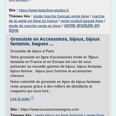
Site :
https://www.lesechos-etudes.fr
Thèmes liés :
etude marche francais vente ligne
/
marche
de la vente en ligne en france
/
vente produit beaute ligne
/
vente produits en
etude de marche vente en ligne
/
ligne
Grossiste en Accessoires, bijoux, bijoux
fantaisie, bagues ...
Grossiste de bijoux à Paris
Votre grossiste en ligne d'accessoires mode et Bijoux
fantaisie en France et en Europe est ravi de vous
présenter sa nouvelle gamme de bijoux, bijoux fantaisie,
bijoux femme, bijoux pour homme et accessoires
cheveux .
Notre notoriété de grossiste en ligne de bijoux fantaisie
reste acquise grâce à des milliers de détaillants et
magasins qui nous font...
Lire la suite
Site :
https://www.accessoiresengros.com
Thèmes liés :
vente bijoux en ligne fantaisie
/
vente ligne