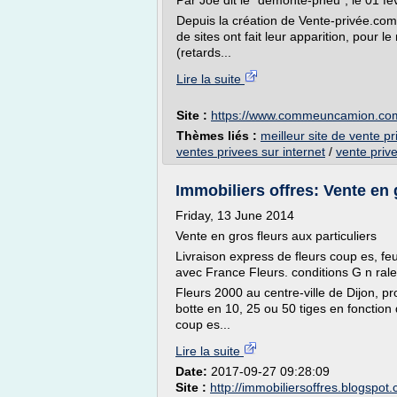
Par Joe dit le "démonte-pneu", le 01 fév
Depuis la création de Vente-privée.com
de sites ont fait leur apparition, pour l
(retards...
Lire la suite
Site :
https://www.commeuncamion.co
Thèmes liés :
meilleur site de vente pr
ventes privees sur internet
/
vente priv
Immobiliers offres: Vente en 
Friday, 13 June 2014
Vente en gros fleurs aux particuliers
Livraison express de fleurs coup es, fe
avec France Fleurs. conditions G n ral
Fleurs 2000 au centre-ville de Dijon, pr
botte en 10, 25 ou 50 tiges en fonction
coup es...
Lire la suite
Date:
2017-09-27 09:28:09
Site :
http://immobiliersoffres.blogspot