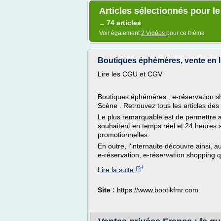
Articles sélectionnés pour le
74 articles
→
Voir également
2 Vidéos
pour ce thème
Boutiques éphémères, vente en l
Lire les CGU et CGV
Boutiques éphémères , e-réservation s
Scène . Retrouvez tous les articles de
Le plus remarquable est de permettre 
souhaitent en temps réel et 24 heures s
promotionnelles.
En outre, l'internaute découvre ainsi, 
e-réservation, e-réservation shopping qui
Lire la suite
Site :
https://www.bootikfmr.com