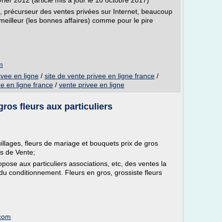
rier 2012 (article mis à jour le 10 octobre 2017)
, précurseur des ventes privées sur Internet, beaucoup
e meilleur (les bonnes affaires) comme pour le pire
m
ivee en ligne
/
site de vente privee en ligne france
/
ee en ligne france
/
vente privee en ligne
gros fleurs aux particuliers
uillages, fleurs de mariage et bouquets prix de gros
es de Vente;
opose aux particuliers associations, etc, des ventes la
 du conditionnement. Fleurs en gros, grossiste fleurs
.com