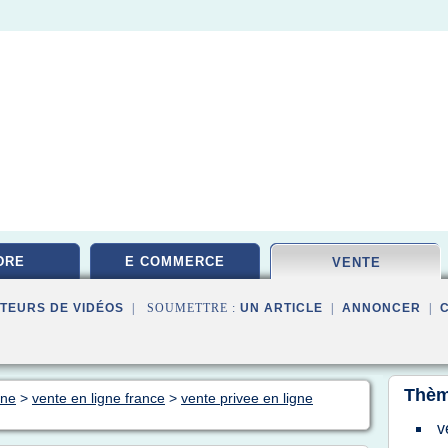
DRE
E COMMERCE
VENTE
TEURS DE VIDÉOS
| SOUMETTRE :
UN ARTICLE
|
ANNONCER
|
Thèm
gne
>
vente en ligne france
>
vente privee en ligne
v