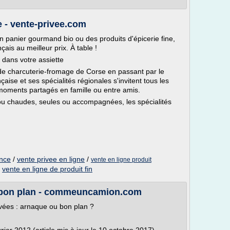
e - vente-privee.com
n panier gourmand bio ou des produits d'épicerie fine,
nçais au meilleur prix. À table !
 dans votre assiette
e charcuterie-fromage de Corse en passant par le
çaise et ses spécialités régionales s'invitent tous les
moments partagés en famille ou entre amis.
s ou chaudes, seules ou accompagnées, les spécialités
ance
/
vente privee en ligne
/
vente en ligne produit
/
vente en ligne de produit fin
u bon plan - commeuncamion.com
vées : arnaque ou bon plan ?