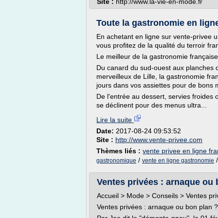
Site :
http://www.la-vie-en-mode.fr
Toute la gastronomie en lign
En achetant en ligne sur vente-privee u
vous profitez de la qualité du terroir fra
Le meilleur de la gastronomie française
Du canard du sud-ouest aux planches d
merveilleux de Lille, la gastronomie fran
jours dans vos assiettes pour de bons 
De l'entrée au dessert, servies froide
se déclinent pour des menus ultra...
Lire la suite
Date:
2017-08-24 09:53:52
Site :
http://www.vente-privee.com
Thèmes liés :
vente privee en ligne fr
/
gastronomique
vente en ligne gastronomie
Ventes privées : arnaque o
Accueil > Mode > Conseils > Ventes pri
Ventes privées : arnaque ou bon plan ?