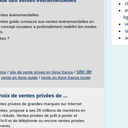
uide des ventes événementielles
c
e
entes événementielles
li
votre guide consacré aux ventes événementielles en
v
e concept novateur a profondément redéfini les modes
s
s.
a
vées ?
site de
ance
/
site de vente privee en ligne france
/
/
vente en ligne guide
/
vente en ligne france mode
ix de ventes privées de ...
tes privées de grandes marques sur Internet
vées, propose à ses 26 millions de membres en
réduits. Ventes privées de prêt à porter et
hi-fi et de téléphonie ou encore ventes privées
verez...