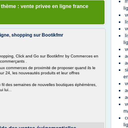
m
 thème : vente privee en ligne france
li
v
l
v
igne, shopping sur Bootikfmr
l
li
v
hopping, Click and Go sur Bootikfmr by Commerces en
a
s commerçants .
a
aux commerces de proximité de proposer quand ils le
s
ur 24, les nouveautés produits et leur offres
en
v
au fil des semaines de nouvelles boutiques éphémères,
 lui...
a
a
v
ma
c
li