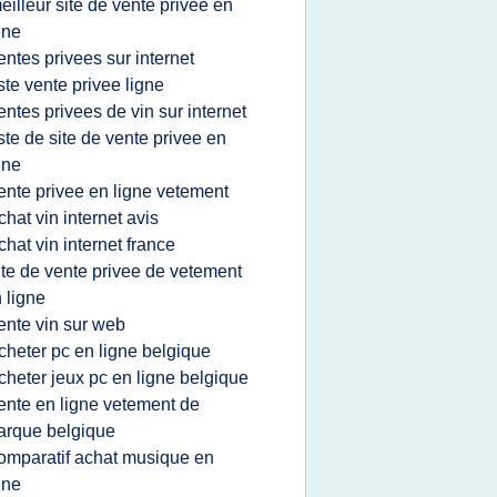
eilleur site de vente privee en
gne
entes privees sur internet
iste vente privee ligne
entes privees de vin sur internet
iste de site de vente privee en
gne
ente privee en ligne vetement
chat vin internet avis
chat vin internet france
ite de vente privee de vetement
 ligne
ente vin sur web
cheter pc en ligne belgique
cheter jeux pc en ligne belgique
ente en ligne vetement de
rque belgique
omparatif achat musique en
gne